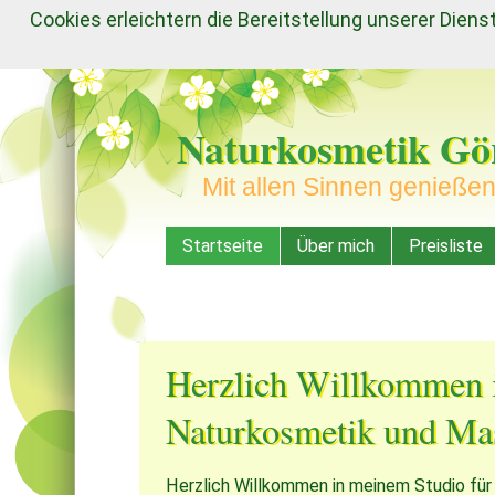
Cookies erleichtern die Bereitstellung unserer Dien
Naturkosmetik Gör
Mit allen Sinnen genieße
Menu
Skip to content
Startseite
Über mich
Preisliste
Herzlich Willkommen 
Naturkosmetik und Ma
Herzlich Willkommen in meinem Studio fü